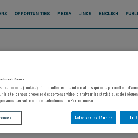
ERS
OPPORTUNITIES
MEDIA
LINKS
ENGLISH
PUBL
matière de témoins
PROJETS
ns des témoins (cookies) afin de collecter des informations qui nous permettent d’amél
ur le site, de vous proposer des contenus vidéo, d’analyser les statistiques de fréquent
personnaliser votre choix en sélectionnant « Préférences ».
rences
Autoriser les témoins
Tout