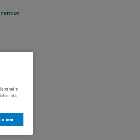
ICATIONS
iorer votre
ation, etc.
 refuser