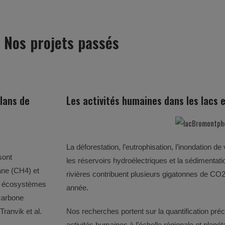
Nos projets passés
ilans de
Les activités humaines dans les lacs e
La déforestation, l’eutrophisation, l’inondation 
sont
les réservoirs hydroélectriques et la sédimentati
ane (CH4) et
rivières contribuent plusieurs gigatonnes de CO
es écosystèmes
année.
carbone
ranvik et al.
Nos recherches portent sur la quantification pr
activités humaines à l’échelle régionale et planét