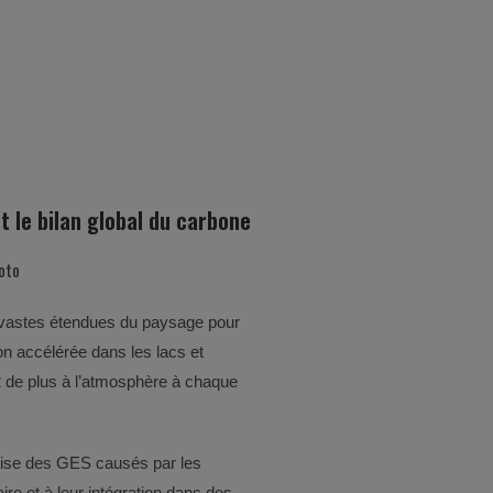
t le bilan global du carbone
de vastes étendues du paysage pour
on accélérée dans les lacs et
2 de plus à l’atmosphère à chaque
écise des GES causés par les
aire et à leur intégration dans des