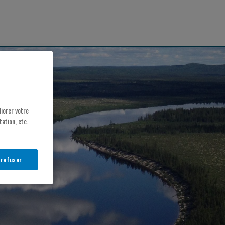
iorer votre
ation, etc.
 refuser