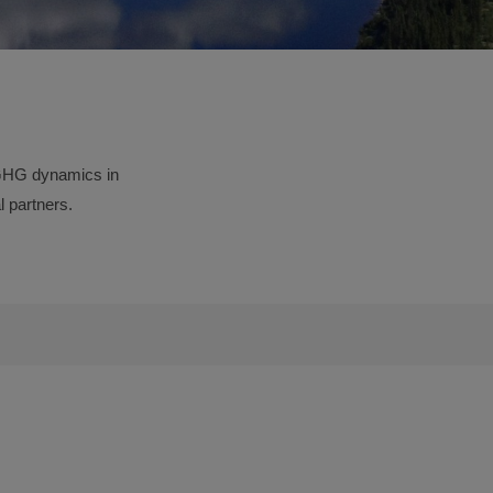
 GHG dynamics in
l partners.
E