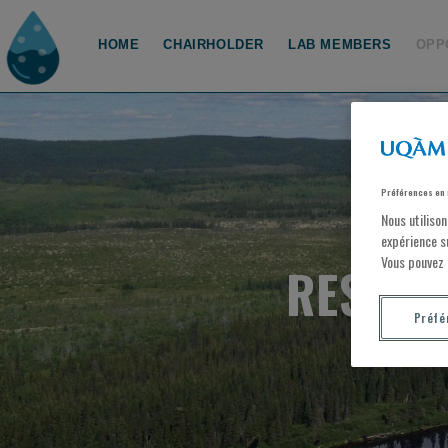
HOME
CHAIRHOLDER
LAB MEMBERS
OPP
Préférences en 
Nous utiliso
expérience s
Vous pouvez 
RESEAR
Préfé