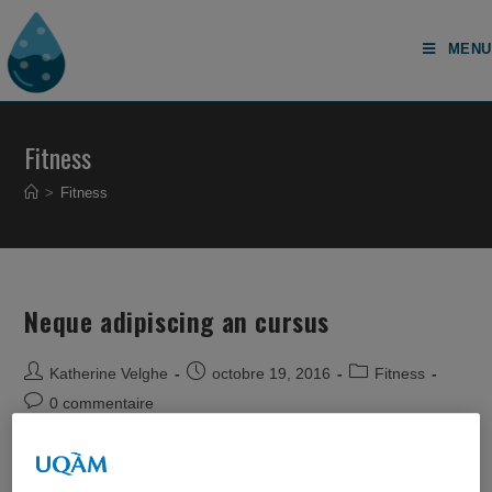
Aller
au
MENU
contenu
Fitness
>
Fitness
Neque adipiscing an cursus
Post
Post
Post
Katherine Velghe
octobre 19, 2016
Fitness
author:
published:
category:
Post
0 commentaire
comments:
Lorem ipsum dolor sit amet, consectetur adipiscing elit.
Integer nec odio. Praesent libero. Sed cursus ante dapibus