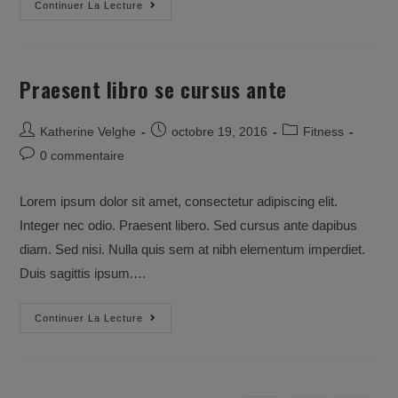
Litora
Continuer La Lecture
Torqent
Per
Conubia
Praesent libro se cursus ante
Post
Post
Post
Katherine Velghe
octobre 19, 2016
Fitness
author:
published:
category:
Post
0 commentaire
comments:
Lorem ipsum dolor sit amet, consectetur adipiscing elit.
Integer nec odio. Praesent libero. Sed cursus ante dapibus
diam. Sed nisi. Nulla quis sem at nibh elementum imperdiet.
Duis sagittis ipsum.…
Praesent
Continuer La Lecture
Libro
Se
Cursus
Ante