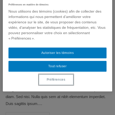
Préférences en matière de témoins
diam. Sed nisi. Nulla quis sem at nibh elementum imperdiet.
Nous utilisons des témoins (cookies) afin de collecter des
Duis sagittis ipsum.…
informations qui nous permettent d’améliorer votre
expérience sur le site, de vous proposer des contenus
Neque
Continuer La Lecture
vidéo, d’analyser les statistiques de fréquentation, etc. Vous
Adipiscing
pouvez personnaliser votre choix en sélectionnant
An
Cursus
« Préférences ».
Litora torqent per conubia
Autoriser les témoins
Post
Post
Post
Katherine Velghe
octobre 19, 2016
Fitness
Tout refuser
author:
published:
category:
Post
0 commentaire
comments:
Préférences
Lorem ipsum dolor sit amet, consectetur adipiscing elit.
Integer nec odio. Praesent libero. Sed cursus ante dapibus
diam. Sed nisi. Nulla quis sem at nibh elementum imperdiet.
Duis sagittis ipsum.…