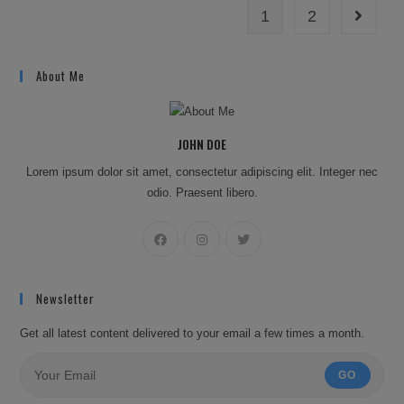
1
2
Go to th
About Me
JOHN DOE
Lorem ipsum dolor sit amet, consectetur adipiscing elit. Integer nec
odio. Praesent libero.
Newsletter
Get all latest content delivered to your email a few times a month.
GO