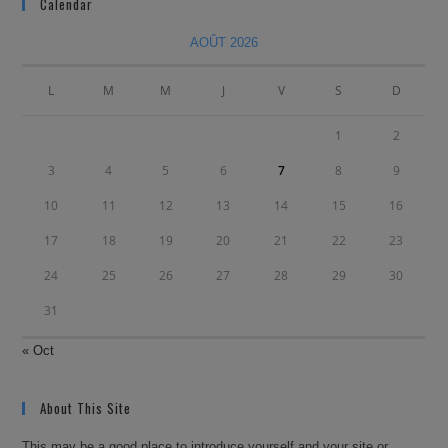
Calendar
AOÛT 2026
L
M
M
J
V
S
D
1
2
3
4
5
6
7
8
9
10
11
12
13
14
15
16
17
18
19
20
21
22
23
24
25
26
27
28
29
30
31
« Oct
About This Site
This may be a good place to introduce yourself and your site or